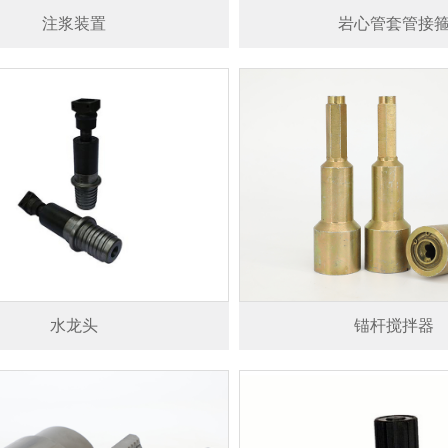
注浆装置
岩心管套管接
水龙头
锚杆搅拌器