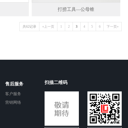
打捞工具—公母锥
共62记录
«上一页
1
2
3
4
5
6
下一页»
扫描二维码
售后服务
客户服务
营销网络